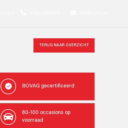
0186-629340
info@ochw.nl
NTACT
TERUG NAAR OVERZICHT
BOVAG gecertificeerd
80-100 occasions op
voorraad