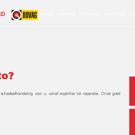
HOME
AANBOD
SERVICES
OVER ONS
CO
to?
chadeafhandeling voor u, vanaf expertise tot reparatie. Onze goed