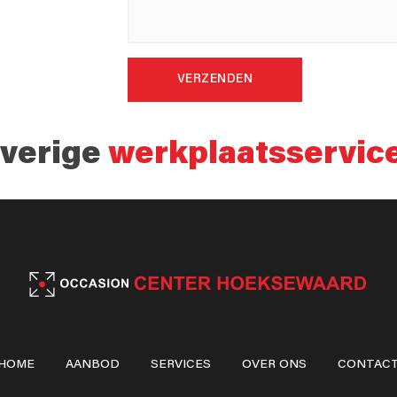
VERZENDEN
verige
werkplaatsservic
HOME
AANBOD
SERVICES
OVER ONS
CONTAC