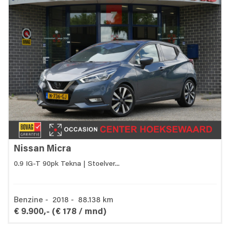
Nissan Micra
0.9 IG-T 90pk Tekna | Stoelver...
Benzine - 2018 - 88.138 km
€ 9.900,-
(€ 178 / mnd)