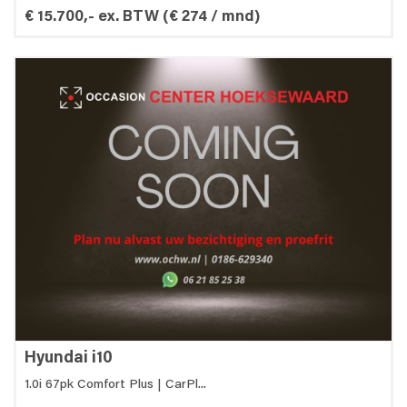
€ 15.700,- ex. BTW
(€ 274 / mnd)
Hyundai i10
1.0i 67pk Comfort Plus | CarPl...