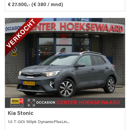
€ 27.500,-
(€ 380 / mnd)
Kia Stonic
1.0 T-GDi 100pk DynamicPlusLin...