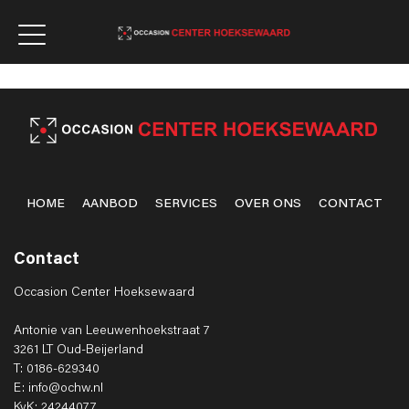
HOME
AANBOD
SERVICES
OVER ONS
CONTACT
Contact
Occasion Center Hoeksewaard
Antonie van Leeuwenhoekstraat 7
3261 LT Oud-Beijerland
T: 0186-629340
E: info@ochw.nl
KvK: 24244077