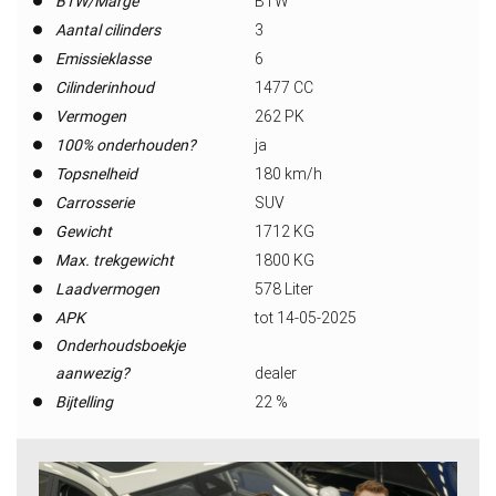
BTW/Marge
BTW
Aantal cilinders
3
Emissieklasse
6
Cilinderinhoud
1477 CC
Vermogen
262 PK
100% onderhouden?
ja
Topsnelheid
180 km/h
Carrosserie
SUV
Gewicht
1712 KG
Max. trekgewicht
1800 KG
Laadvermogen
578 Liter
APK
tot 14-05-2025
Onderhoudsboekje
aanwezig?
dealer
Bijtelling
22 %