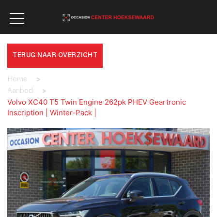
TERUG NAAR OVERZICHT
Home
>
Aanbod
>
Volvo XC40 T5 Twin Engine 262pk PHEV Geartronic
Inscription | Winter-Pack |