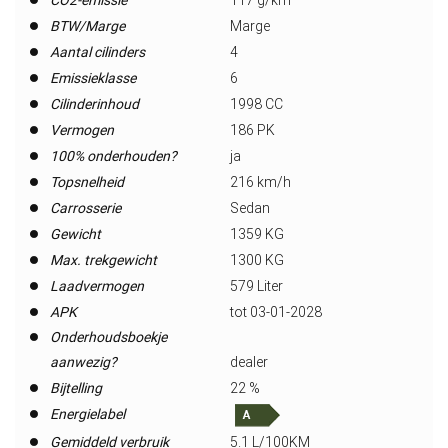
CO2-emissie
117 g/km
BTW/Marge
Marge
Aantal cilinders
4
Emissieklasse
6
Cilinderinhoud
1998 CC
Vermogen
186 PK
100% onderhouden?
ja
Topsnelheid
216 km/h
Carrosserie
Sedan
Gewicht
1359 KG
Max. trekgewicht
1300 KG
Laadvermogen
579 Liter
APK
tot 03-01-2028
Onderhoudsboekje
aanwezig?
dealer
Bijtelling
22 %
Energielabel
Gemiddeld verbruik
5.1 L/100KM