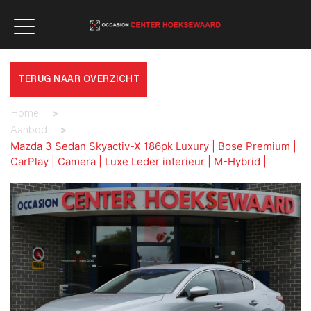
TERUG NAAR OVERZICHT
Home
>
Aanbod
>
Mazda 3 Sedan Skyactiv-X 186pk Luxury | Bose Premium |
CarPlay | Camera | Luxe Leder interieur | M-Hybrid |