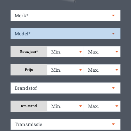
Bouwjaar*
Prijs
Km.stand