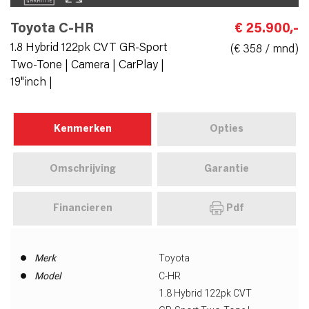
Toyota C-HR
€ 25.900,-
1.8 Hybrid 122pk CVT GR-Sport
(€ 358 / mnd)
Two-Tone | Camera | CarPlay |
19"inch |
Kenmerken
Opties
Omschrijving
Garantie
Financieren
Pdf
Merk
Toyota
Model
C-HR
1.8 Hybrid 122pk CVT