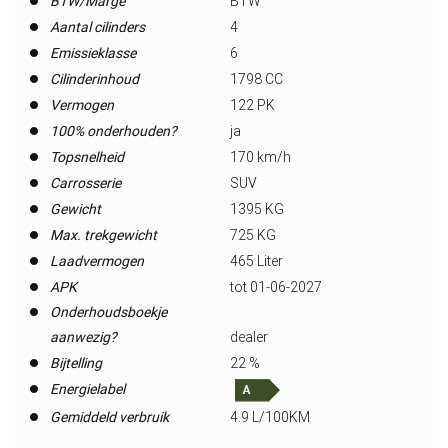
BTW/Marge
BTW
Aantal cilinders
4
Emissieklasse
6
Cilinderinhoud
1798 CC
Vermogen
122 PK
100% onderhouden?
ja
Topsnelheid
170 km/h
Carrosserie
SUV
Gewicht
1395 KG
Max. trekgewicht
725 KG
Laadvermogen
465 Liter
APK
tot 01-06-2027
Onderhoudsboekje
aanwezig?
dealer
Bijtelling
22 %
Energielabel
Gemiddeld verbruik
4.9 L/100KM