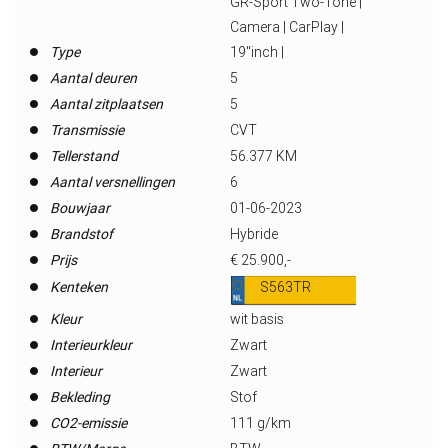
GR-Sport Two-Tone |
Camera | CarPlay |
Type
19"inch |
Aantal deuren
5
Aantal zitplaatsen
5
Transmissie
CVT
Tellerstand
56.377 KM
Aantal versnellingen
6
Bouwjaar
01-06-2023
Brandstof
Hybride
Prijs
€ 25.900,-
Kenteken
S563TR
Kleur
wit basis
Interieurkleur
Zwart
Interieur
Zwart
Bekleding
Stof
CO2-emissie
111 g/km