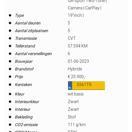
GR-Sport Two-Tone |
Camera | CarPlay |
Type
19"inch |
Aantal deuren
5
Aantal zitplaatsen
5
Transmissie
CVT
Tellerstand
57.594 KM
Aantal versnellingen
6
Bouwjaar
01-06-2023
Brandstof
Hybride
Prijs
€ 25.900,-
Kenteken
S561TR
Kleur
wit basis
Interieurkleur
Zwart
Interieur
Zwart
Bekleding
Stof
CO2-emissie
111 g/km