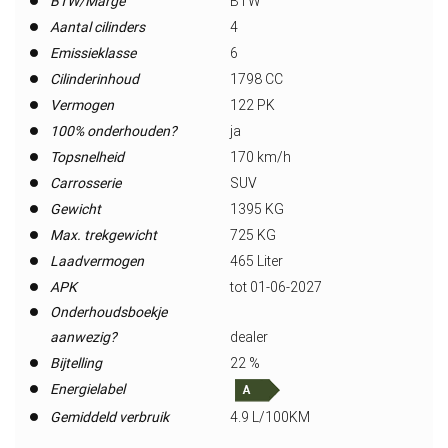
BTW/Marge
BTW
Aantal cilinders
4
Emissieklasse
6
Cilinderinhoud
1798 CC
Vermogen
122 PK
100% onderhouden?
ja
Topsnelheid
170 km/h
Carrosserie
SUV
Gewicht
1395 KG
Max. trekgewicht
725 KG
Laadvermogen
465 Liter
APK
tot 01-06-2027
Onderhoudsboekje
aanwezig?
dealer
Bijtelling
22 %
Energielabel
Gemiddeld verbruik
4.9 L/100KM