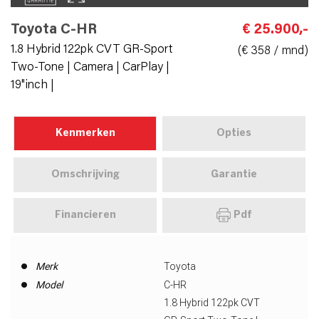
Toyota C-HR
€ 25.900,-
1.8 Hybrid 122pk CVT GR-Sport
(€ 358 / mnd)
Two-Tone | Camera | CarPlay |
19"inch |
Kenmerken
Opties
Omschrijving
Garantie
Financieren
Pdf
Merk
Toyota
Model
C-HR
1.8 Hybrid 122pk CVT