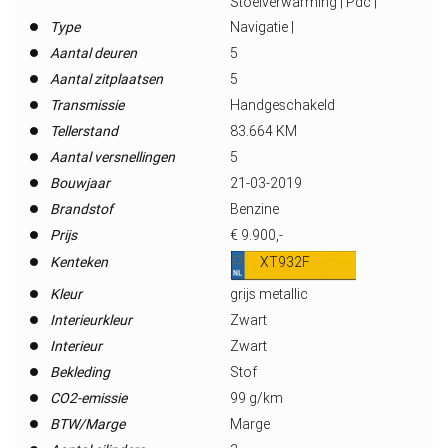
Stoelverwarming | Pdc |
Type
Navigatie |
Aantal deuren
5
Aantal zitplaatsen
5
Transmissie
Handgeschakeld
Tellerstand
83.664 KM
Aantal versnellingen
5
Bouwjaar
21-03-2019
Brandstof
Benzine
Prijs
€ 9.900,-
Kenteken
XT932F
Kleur
grijs metallic
Interieurkleur
Zwart
Interieur
Zwart
Bekleding
Stof
CO2-emissie
99 g/km
BTW/Marge
Marge