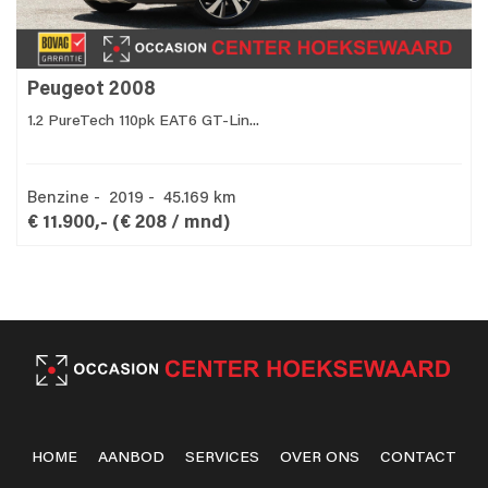
Peugeot 2008
1.2 PureTech 110pk EAT6 GT-Lin...
Benzine - 2019 - 45.169 km
€ 11.900,-
(€ 208 / mnd)
HOME
AANBOD
SERVICES
OVER ONS
CONTACT