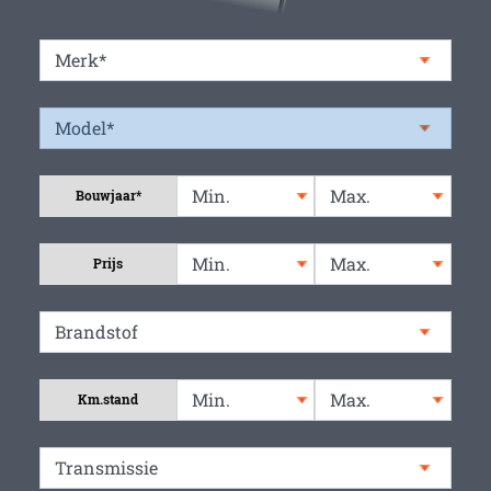
Bouwjaar*
Prijs
Km.stand