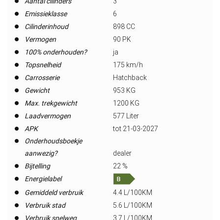
Aantal cilinders
3
Emissieklasse
6
Cilinderinhoud
898 CC
Vermogen
90 PK
100% onderhouden?
ja
Topsnelheid
175 km/h
Carrosserie
Hatchback
Gewicht
953 KG
Max. trekgewicht
1200 KG
Laadvermogen
577 Liter
APK
tot 21-03-2027
Onderhoudsboekje
aanwezig?
dealer
Bijtelling
22 %
Energielabel
Gemiddeld verbruik
4.4 L/100KM
Verbruik stad
5.6 L/100KM
Verbruik snelweg
3.7 L/100KM