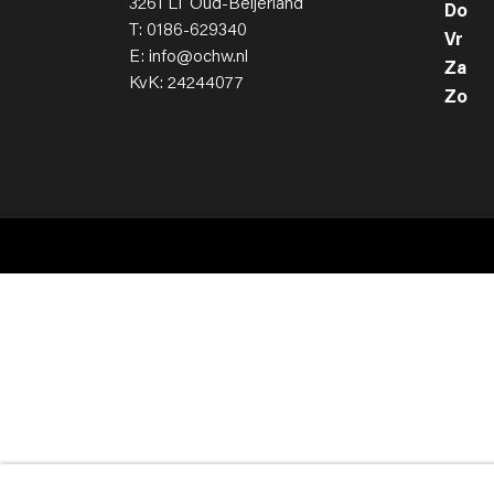
3261 LT Oud-Beijerland
Do
T: 0186-629340
Vr
E: info@ochw.nl
Za
KvK: 24244077
Zo