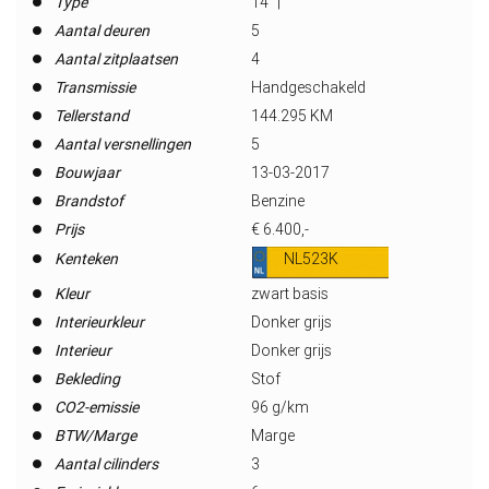
Type
14" |
Aantal deuren
5
Aantal zitplaatsen
4
Transmissie
Handgeschakeld
Tellerstand
144.295 KM
Aantal versnellingen
5
Bouwjaar
13-03-2017
Brandstof
Benzine
Prijs
€ 6.400,-
Kenteken
NL523K
Kleur
zwart basis
Interieurkleur
Donker grijs
Interieur
Donker grijs
Bekleding
Stof
CO2-emissie
96 g/km
BTW/Marge
Marge
Aantal cilinders
3