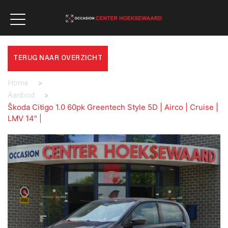
TERUG NAAR OVERZICHT
Home
>
Aanbod
>
Škoda Citigo 1.0 60pk Greentech Style 5D | Airco | Cruise |
LMV 14" |