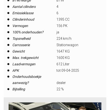
BTW/Marge
BTW
Aantal cilinders
4
Emissieklasse
6
Cilinderinhoud
1395 CC
Vermogen
156 PK
100% onderhouden?
ja
Topsnelheid
224 km/h
Carrosserie
Stationwagon
Gewicht
1647 KG
Max. trekgewicht
1600 KG
Laadvermogen
612 Liter
APK
tot 09-04-2025
Onderhoudsboekje
aanwezig?
dealer
Bijtelling
22 %