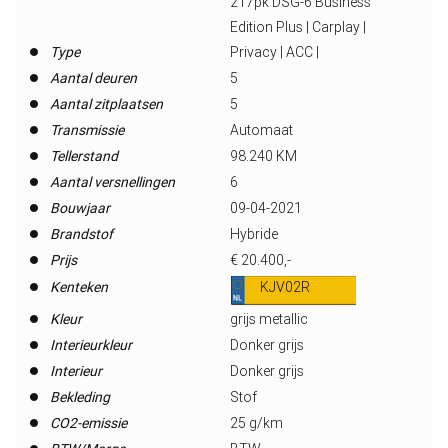
217pk DSG-6 Business
Edition Plus | Carplay |
Type
Privacy | ACC |
Aantal deuren
5
Aantal zitplaatsen
5
Transmissie
Automaat
Tellerstand
98.240 KM
Aantal versnellingen
6
Bouwjaar
09-04-2021
Brandstof
Hybride
Prijs
€ 20.400,-
Kenteken
KJV02R
Kleur
grijs metallic
Interieurkleur
Donker grijs
Interieur
Donker grijs
Bekleding
Stof
CO2-emissie
25 g/km