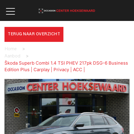
TERUG NAAR OVERZICHT
Home
>
Aanbod
>
Škoda Superb Combi 1.4 TSI PHEV 217pk DSG-6 Business
Edition Plus | Carplay | Privacy | ACC |