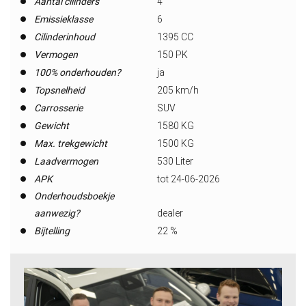
Aantal cilinders
4
Emissieklasse
6
Cilinderinhoud
1395 CC
Vermogen
150 PK
100% onderhouden?
ja
Topsnelheid
205 km/h
Carrosserie
SUV
Gewicht
1580 KG
Max. trekgewicht
1500 KG
Laadvermogen
530 Liter
APK
tot 24-06-2026
Onderhoudsboekje
aanwezig?
dealer
Bijtelling
22 %