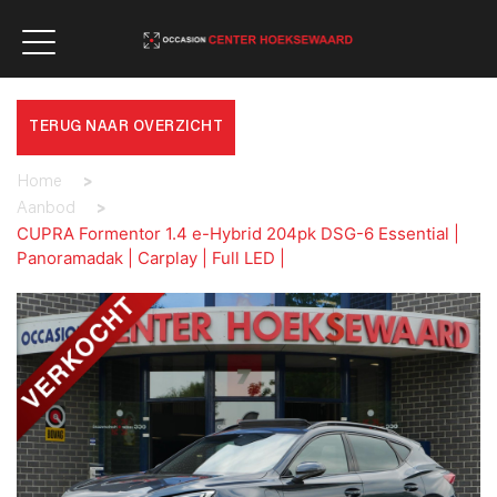
TERUG NAAR OVERZICHT
Home
>
Aanbod
>
CUPRA Formentor 1.4 e-Hybrid 204pk DSG-6 Essential |
Panoramadak | Carplay | Full LED |