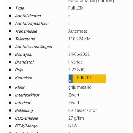
Panoramadak | Carplay |
Type
Full LED |
Aantal deuren
5
Aantal zitplaatsen
5
Transmissie
Automaat
Tellerstand
110.924 KM
Aantal versnellingen
6
Bouwjaar
24-06-2022
Brandstof
Hybride
Prijs
€ 22.800,-
Kenteken
KJK70T
Kleur
grijs metallic
Interieurkleur
Zwart
Interieur
Zwart
Bekleding
Half leder / stof
CO2-emissie
27 g/km
BTW/Marge
BTW