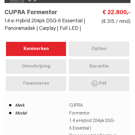
CUPRA Formentor
€ 22.800,-
1.4 e-Hybrid 204pk DSG-6 Essential |
(€ 315 / mnd)
Panoramadak | Carplay | Full LED |
Kenmerken
Opties
Omschrijving
Garantie
Financieren
Pdf
Merk
CUPRA
Model
Formentor
1.4 e-Hybrid 204pk DSG-
6 Essential |