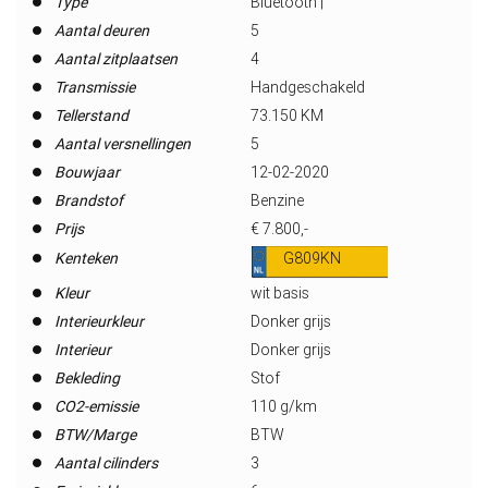
Type
Bluetooth |
Aantal deuren
5
Aantal zitplaatsen
4
Transmissie
Handgeschakeld
Tellerstand
73.150 KM
Aantal versnellingen
5
Bouwjaar
12-02-2020
Brandstof
Benzine
Prijs
€ 7.800,-
Kenteken
G809KN
Kleur
wit basis
Interieurkleur
Donker grijs
Interieur
Donker grijs
Bekleding
Stof
CO2-emissie
110 g/km
BTW/Marge
BTW
Aantal cilinders
3