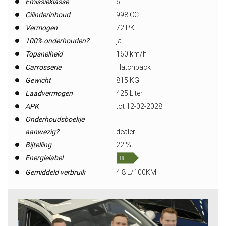
Emissieklasse
6
Cilinderinhoud
998 CC
Vermogen
72 PK
100% onderhouden?
ja
Topsnelheid
160 km/h
Carrosserie
Hatchback
Gewicht
815 KG
Laadvermogen
425 Liter
APK
tot 12-02-2028
Onderhoudsboekje
aanwezig?
dealer
Bijtelling
22 %
Energielabel
Gemiddeld verbruik
4.8 L/100KM