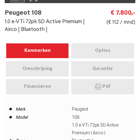
Peugeot 108
€ 7.800,-
1.0 e-VTi 72pk 5D Active Premium |
(€ 112 / mnd)
Airco | Bluetooth |
Kenmerken
Opties
Omschrijving
Garantie
Financieren
Pdf
Merk
Peugeot
Model
108
1.0 e-VTi 72pk 5D Active
Premium | Airco |