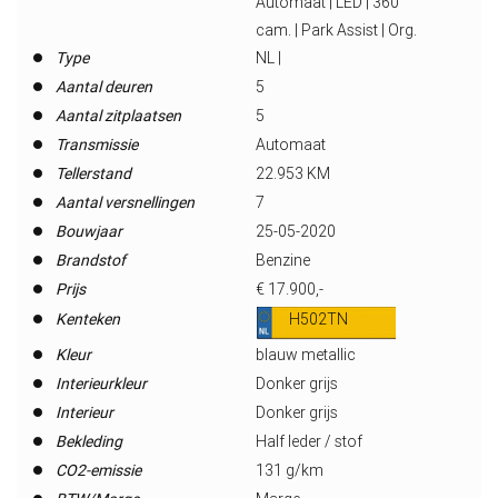
Automaat | LED | 360
cam. | Park Assist | Org.
Type
NL |
Aantal deuren
5
Aantal zitplaatsen
5
Transmissie
Automaat
Tellerstand
22.953 KM
Aantal versnellingen
7
Bouwjaar
25-05-2020
Brandstof
Benzine
Prijs
€ 17.900,-
Kenteken
H502TN
Kleur
blauw metallic
Interieurkleur
Donker grijs
Interieur
Donker grijs
Bekleding
Half leder / stof
CO2-emissie
131 g/km