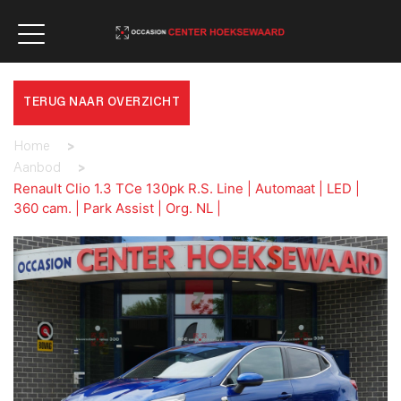
TERUG NAAR OVERZICHT
Home
>
Aanbod
>
Renault Clio 1.3 TCe 130pk R.S. Line | Automaat | LED |
360 cam. | Park Assist | Org. NL |