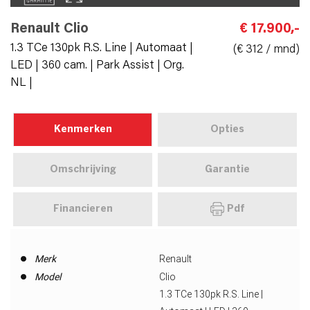
Renault Clio
€ 17.900,-
1.3 TCe 130pk R.S. Line | Automaat |
(€ 312 / mnd)
LED | 360 cam. | Park Assist | Org.
NL |
Kenmerken
Opties
Omschrijving
Garantie
Financieren
Pdf
Merk
Renault
Model
Clio
1.3 TCe 130pk R.S. Line |