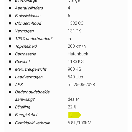
BTW/Marge
Marge
Aantal cilinders
4
Emissieklasse
6
Cilinderinhoud
1332 CC
Vermogen
131 PK
100% onderhouden?
ja
Topsnelheid
200 km/h
Carrosserie
Hatchback
Gewicht
1133 KG
Max. trekgewicht
900 KG
Laadvermogen
540 Liter
APK
tot 25-05-2028
Onderhoudsboekje
aanwezig?
dealer
Bijtelling
22 %
Energielabel
Gemiddeld verbruik
5.8 L/100KM