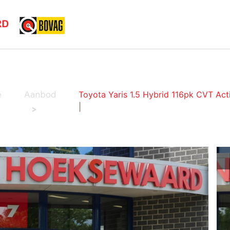
HOME
AANBOD
SERVICES
OVER ONS
CO
Toyota Yaris 1.5 Hybrid 116pk CVT Acti
e
Aanbod
|
>