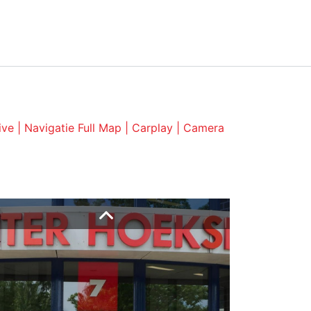
0186-629340
info@ochw.nl
NTACT
ve | Navigatie Full Map | Carplay | Camera