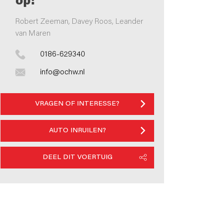
op!
Robert Zeeman, Davey Roos, Leander
van Maren
0186-629340
info@ochw.nl
VRAGEN OF INTERESSE?
AUTO INRUILEN?
DEEL DIT VOERTUIG