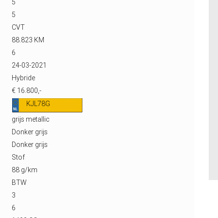
5
5
CVT
88.823 KM
6
24-03-2021
Hybride
€ 16.800,-
KJL78G
grijs metallic
Donker grijs
Donker grijs
Stof
88 g/km
BTW
3
6