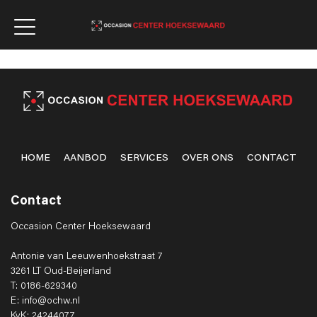
HOME
AANBOD
SERVICES
OVER ONS
CONTACT
Contact
Occasion Center Hoeksewaard
Antonie van Leeuwenhoekstraat 7
3261 LT Oud-Beijerland
T: 0186-629340
E: info@ochw.nl
KvK: 24244077