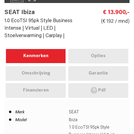
SEAT Ibiza
€ 13.900,-
1.0 EcoTSI 95pk Style Business
(€ 192 / mnd)
Intense | Virtual | LED |
Stoelverwarming | Carplay |
Kenmerken
Opties
Omschrijving
Garantie
Financieren
Pdf
Merk
SEAT
Model
Ibiza
1.0 EcoTSI 95pk Style