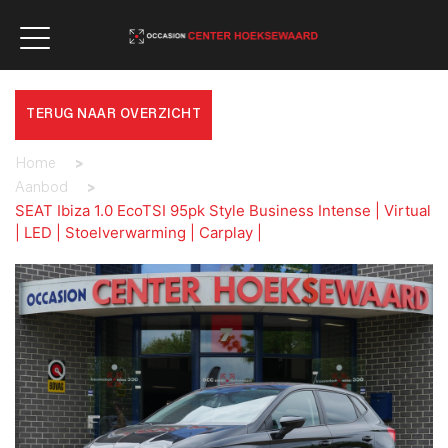
TERUG NAAR OVERZICHT
Home
>
Aanbod
>
SEAT Ibiza 1.0 EcoTSI 95pk Style Business Intense | Virtual
| LED | Stoelverwarming | Carplay |