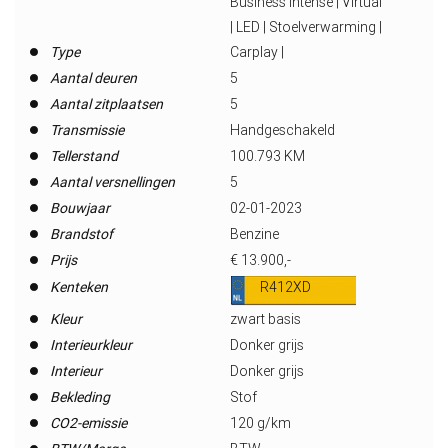
Business Intense | Virtual
| LED | Stoelverwarming |
Type
Carplay |
Aantal deuren
5
Aantal zitplaatsen
5
Transmissie
Handgeschakeld
Tellerstand
100.793 KM
Aantal versnellingen
5
Bouwjaar
02-01-2023
Brandstof
Benzine
Prijs
€ 13.900,-
Kenteken
R412XD
Kleur
zwart basis
Interieurkleur
Donker grijs
Interieur
Donker grijs
Bekleding
Stof
CO2-emissie
120 g/km