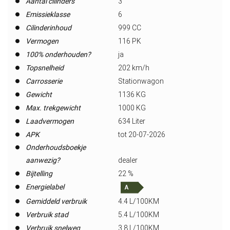
Aantal cilinders
3
Emissieklasse
6
Cilinderinhoud
999 CC
Vermogen
116 PK
100% onderhouden?
ja
Topsnelheid
202 km/h
Carrosserie
Stationwagon
Gewicht
1136 KG
Max. trekgewicht
1000 KG
Laadvermogen
634 Liter
APK
tot 20-07-2026
Onderhoudsboekje
aanwezig?
dealer
Bijtelling
22 %
Energielabel
Gemiddeld verbruik
4.4 L/100KM
Verbruik stad
5.4 L/100KM
Verbruik snelweg
3.8 L/100KM