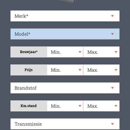
Bouwjaar*
Prijs
Km.stand