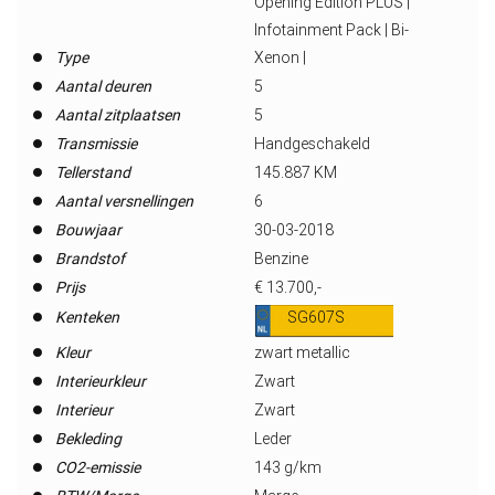
Opening Edition PLUS |
Infotainment Pack | Bi-
Type
Xenon |
Aantal deuren
5
Aantal zitplaatsen
5
Transmissie
Handgeschakeld
Tellerstand
145.887 KM
Aantal versnellingen
6
Bouwjaar
30-03-2018
Brandstof
Benzine
Prijs
€ 13.700,-
Kenteken
SG607S
Kleur
zwart metallic
Interieurkleur
Zwart
Interieur
Zwart
Bekleding
Leder
CO2-emissie
143 g/km