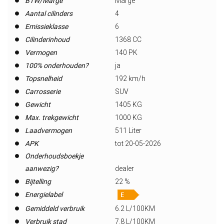
BTW/Marge
Marge
Aantal cilinders
4
Emissieklasse
6
Cilinderinhoud
1368 CC
Vermogen
140 PK
100% onderhouden?
ja
Topsnelheid
192 km/h
Carrosserie
SUV
Gewicht
1405 KG
Max. trekgewicht
1000 KG
Laadvermogen
511 Liter
APK
tot 20-05-2026
Onderhoudsboekje
aanwezig?
dealer
Bijtelling
22 %
Energielabel
Gemiddeld verbruik
6.2 L/100KM
Verbruik stad
7.8 L/100KM