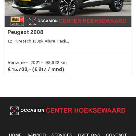
Peugeot 2008
1.2 Puretech 130pk Allure Pack...
Benzine - 2021 - 98.622 km
€ 15.700,-
(€ 217 / mnd)
HOME
AANBOD
SERVICES
OVER ONS
CONTACT