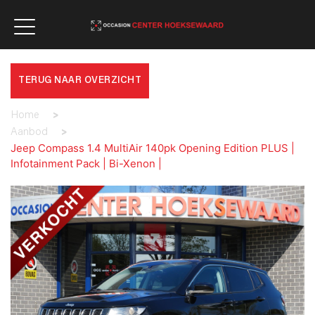
TERUG NAAR OVERZICHT
Home
>
Aanbod
>
Jeep Compass 1.4 MultiAir 140pk Opening Edition PLUS |
Infotainment Pack | Bi-Xenon |