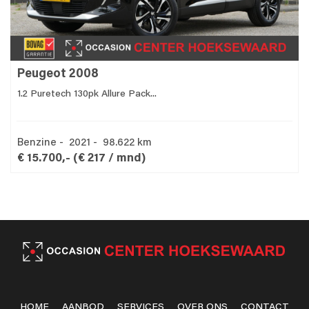
Peugeot 2008
1.2 Puretech 130pk Allure Pack...
Benzine - 2021 - 98.622 km
€ 15.700,-
(€ 217 / mnd)
HOME
AANBOD
SERVICES
OVER ONS
CONTACT