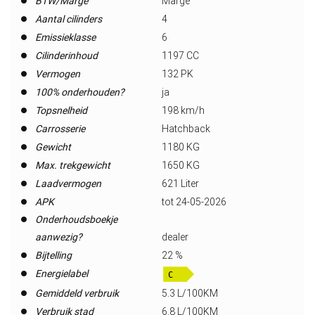
BTW/Marge
Marge
Aantal cilinders
4
Emissieklasse
6
Cilinderinhoud
1197 CC
Vermogen
132 PK
100% onderhouden?
ja
Topsnelheid
198 km/h
Carrosserie
Hatchback
Gewicht
1180 KG
Max. trekgewicht
1650 KG
Laadvermogen
621 Liter
APK
tot 24-05-2026
Onderhoudsboekje
aanwezig?
dealer
Bijtelling
22 %
Energielabel
Gemiddeld verbruik
5.3 L/100KM
Verbruik stad
6.8 L/100KM