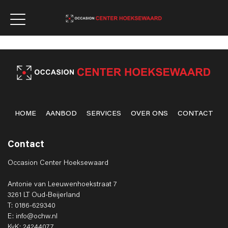
HOME
AANBOD
SERVICES
OVER ONS
CONTACT
Contact
Occasion Center Hoeksewaard
Antonie van Leeuwenhoekstraat 7
3261 LT Oud-Beijerland
T: 0186-629340
E: info@ochw.nl
KvK: 24244077