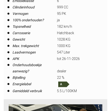
Emissieklasse
6
Cilinderinhoud
999 CC
Vermogen
95 PK
100% onderhouden?
ja
Topsnelheid
182 km/h
Carrosserie
Hatchback
Gewicht
1028 KG
Max. trekgewicht
1000 KG
Laadvermogen
547 Liter
APK
tot 26-11-2026
Onderhoudsboekje
aanwezig?
dealer
Bijtelling
22 %
Energielabel
Gemiddeld verbruik
5.5 L/100KM