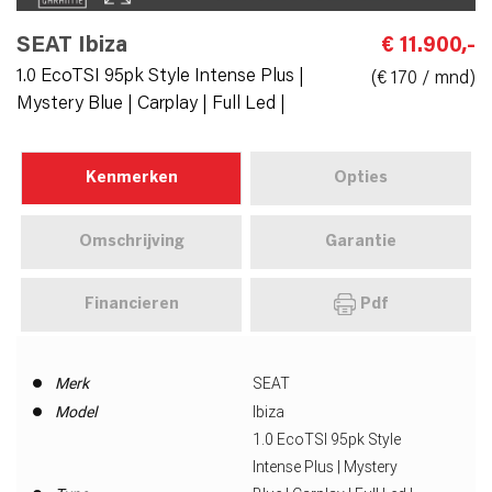
SEAT Ibiza
€ 11.900,-
1.0 EcoTSI 95pk Style Intense Plus |
(€ 170 / mnd)
Mystery Blue | Carplay | Full Led |
Kenmerken
Opties
Omschrijving
Garantie
Financieren
Pdf
Merk
SEAT
Model
Ibiza
1.0 EcoTSI 95pk Style
Intense Plus | Mystery