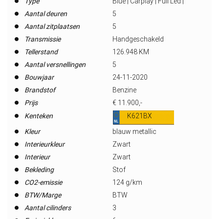
Type
Blue | Carplay | Full Led |
Aantal deuren
5
Aantal zitplaatsen
5
Transmissie
Handgeschakeld
Tellerstand
126.948 KM
Aantal versnellingen
5
Bouwjaar
24-11-2020
Brandstof
Benzine
Prijs
€ 11.900,-
Kenteken
K621BX
Kleur
blauw metallic
Interieurkleur
Zwart
Interieur
Zwart
Bekleding
Stof
CO2-emissie
124 g/km
BTW/Marge
BTW
Aantal cilinders
3