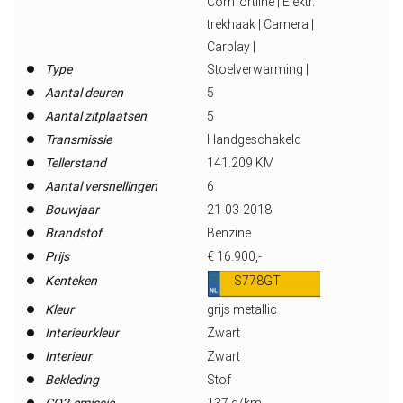
Comfortline | Elektr.
trekhaak | Camera |
Carplay |
Type
Stoelverwarming |
Aantal deuren
5
Aantal zitplaatsen
5
Transmissie
Handgeschakeld
Tellerstand
141.209 KM
Aantal versnellingen
6
Bouwjaar
21-03-2018
Brandstof
Benzine
Prijs
€ 16.900,-
Kenteken
S778GT
Kleur
grijs metallic
Interieurkleur
Zwart
Interieur
Zwart
Bekleding
Stof