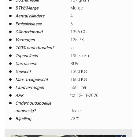
CO2-emissie
137 g/km
BTW/Marge
Marge
Aantal cilinders
4
Emissieklasse
6
Cilinderinhoud
1395 CC
Vermogen
125 PK
100% onderhouden?
ja
Topsnelheid
190 km/h
Carrosserie
SUV
Gewicht
1390 KG
Max. trekgewicht
1600 KG
Laadvermogen
650 Liter
APK
tot 12-11-2026
Onderhoudsboekje
aanwezig?
dealer
Bijtelling
22 %