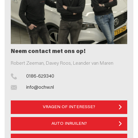
Neem contact met ons op!
Robert Zeeman, Davey Roos, Leander van Maren
0186-629340
info@ochw.nl
VRAGEN OF INTERESSE?
AUTO INRUILEN?