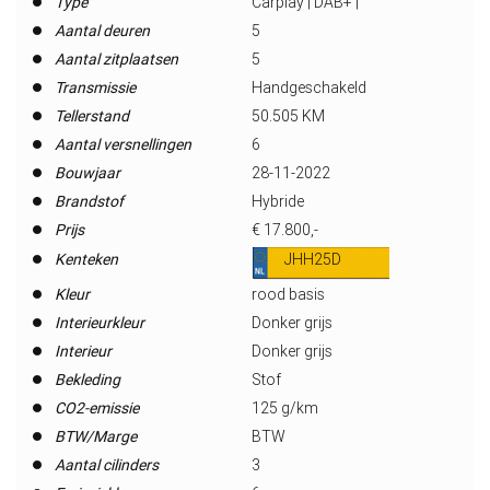
Type
Carplay | DAB+ |
Aantal deuren
5
Aantal zitplaatsen
5
Transmissie
Handgeschakeld
Tellerstand
50.505 KM
Aantal versnellingen
6
Bouwjaar
28-11-2022
Brandstof
Hybride
Prijs
€ 17.800,-
Kenteken
JHH25D
Kleur
rood basis
Interieurkleur
Donker grijs
Interieur
Donker grijs
Bekleding
Stof
CO2-emissie
125 g/km
BTW/Marge
BTW
Aantal cilinders
3