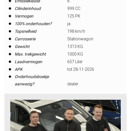
Emissieklasse
6
Cilinderinhoud
999 CC
Vermogen
125 PK
100% onderhouden?
ja
Topsnelheid
198 km/h
Carrosserie
Stationwagon
Gewicht
1313 KG
Max. trekgewicht
1000 KG
Laadvermogen
657 Liter
APK
tot 28-11-2026
Onderhoudsboekje
aanwezig?
dealer