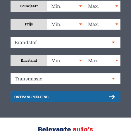
Bouwjaar*
Prijs
Km.stand
ONTVANG MELDING
Relevante
auto’s