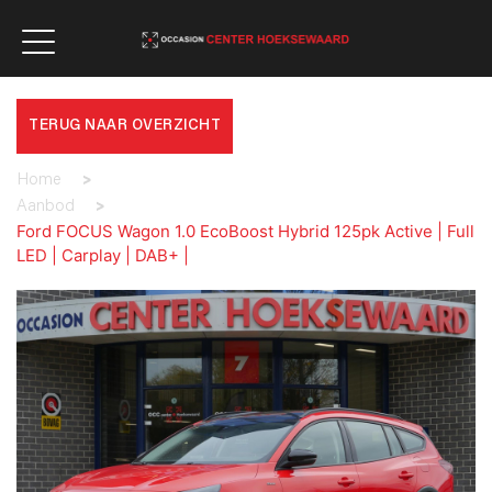
TERUG NAAR OVERZICHT
Home
>
Aanbod
>
Ford FOCUS Wagon 1.0 EcoBoost Hybrid 125pk Active | Full
LED | Carplay | DAB+ |