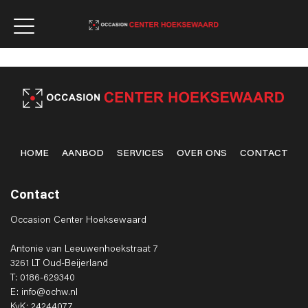
HOME
AANBOD
SERVICES
OVER ONS
CONTACT
Contact
Occasion Center Hoeksewaard
Antonie van Leeuwenhoekstraat 7
3261 LT Oud-Beijerland
T: 0186-629340
E: info@ochw.nl
KvK: 24244077