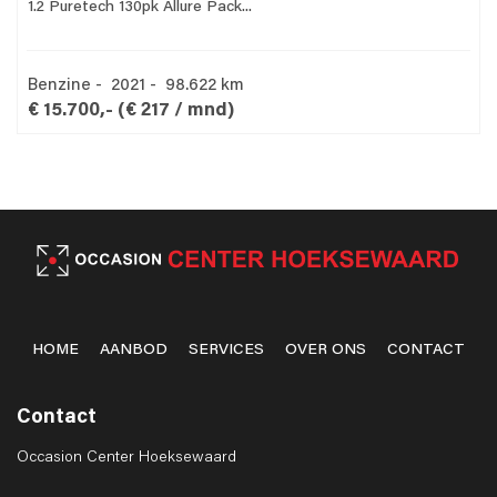
1.2 Puretech 130pk Allure Pack...
Benzine - 2021 - 98.622 km
€ 15.700,-
(€ 217 / mnd)
HOME
AANBOD
SERVICES
OVER ONS
CONTACT
Contact
Occasion Center Hoeksewaard