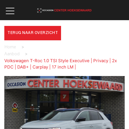
TERUG NAAR OVERZICHT
Home
>
Aanbod
>
Volkswagen T-Roc 1.0 TSI Style Executive | Privacy | 2x
PDC | DAB+ | Carplay | 17 inch LM |