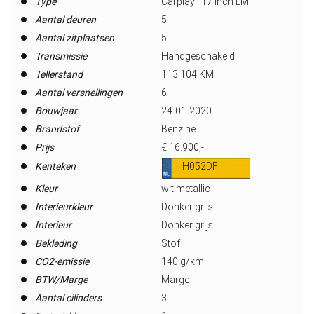
Type
Carplay | 17 inch LM |
Aantal deuren
5
Aantal zitplaatsen
5
Transmissie
Handgeschakeld
Tellerstand
113.104 KM
Aantal versnellingen
6
Bouwjaar
24-01-2020
Brandstof
Benzine
Prijs
€ 16.900,-
Kenteken
H052DF
Kleur
wit metallic
Interieurkleur
Donker grijs
Interieur
Donker grijs
Bekleding
Stof
CO2-emissie
140 g/km
BTW/Marge
Marge
Aantal cilinders
3