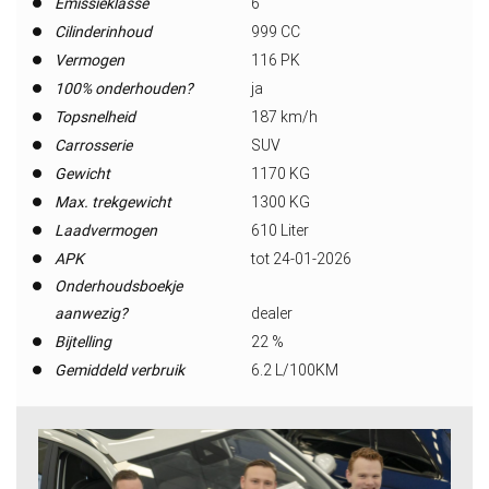
Emissieklasse
6
Cilinderinhoud
999 CC
Vermogen
116 PK
100% onderhouden?
ja
Topsnelheid
187 km/h
Carrosserie
SUV
Gewicht
1170 KG
Max. trekgewicht
1300 KG
Laadvermogen
610 Liter
APK
tot 24-01-2026
Onderhoudsboekje
aanwezig?
dealer
Bijtelling
22 %
Gemiddeld verbruik
6.2 L/100KM