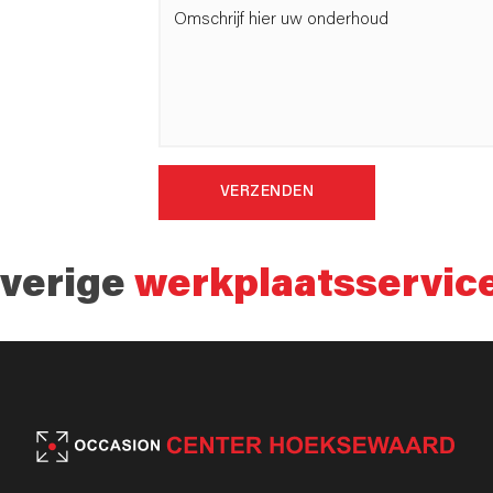
VERZENDEN
verige
werkplaatsservic