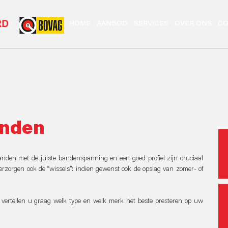
HOME
AANBOD
SERVICES
OVER ONS
CO
anden
nden met de juiste bandenspanning en een goed profiel zijn cruciaal
erzorgen ook de “wissels”: indien gewenst ook de opslag van zomer- of
vertellen u graag welk type en welk merk het beste presteren op uw