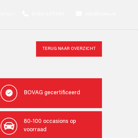
0186-629340
info@ochw.nl
NTACT
TERUG NAAR OVERZICHT
BOVAG gecertificeerd
80-100 occasions op
voorraad