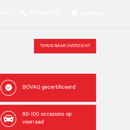
0186-629340
info@ochw.nl
NTACT
TERUG NAAR OVERZICHT
BOVAG gecertificeerd
80-100 occasions op
voorraad